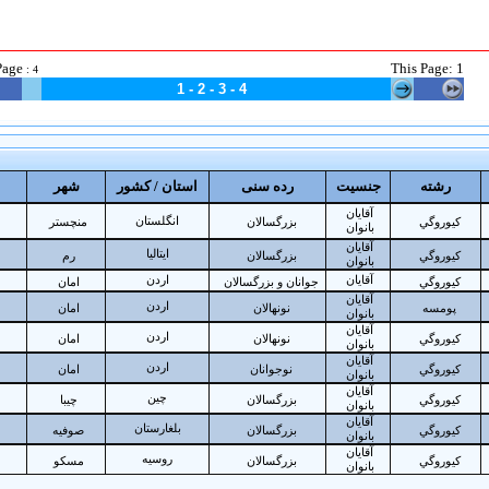
Page
This
Page: 1
:
4
1 -
2
-
3
-
4