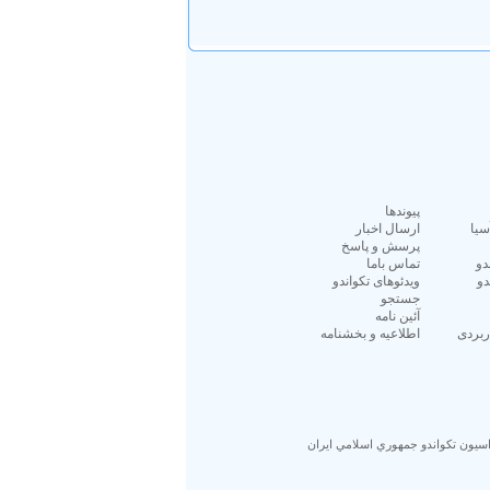
پيوندها
سیا
ارسال اخبار
پرسش و پاسخ
دو
تماس باما
دو
ویدئوهای تکواندو
جستجو
آئين نامه
ربردی
اطلاعیه و بخشنامه
اسيون تكواندو جمهوري اسلامي ايران