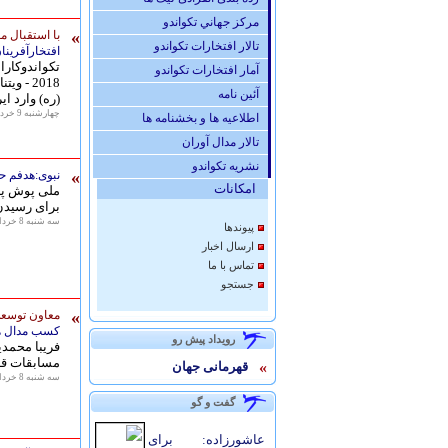
مركز جهاني تكواندو
»
با استقبال م
تالار افتخارات تكواندو
افتخارآفرينا
تکواندوکار
آمار افتخارات تكواندو
آئين نامه
(ره) وارد ای
چهارشنبه 9 خرداد 1397 - 08:04
اطلاعیه ها و بخشنامه ها
تالار مدال آوران
نشريه تكواندو
»
نبوی:هدفم حض
امكانات
ملی پوش پار
برای رسیدن 
سه شنبه 8 خرداد 1397 - 14:16
پيوندها
ارسال اخبار
تماس با ما
جستجو
»
معاون توسعه
کسب مدال ها
رويداد پيش رو
فریبا محمد
مسابقات قهرمانی آُسیا 8
»
قهرمانی جهان
سه شنبه 8 خرداد 1397 - 11:04
گفت و گو
عاشورزاده: برای