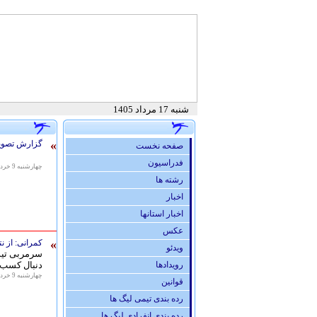
شنبه 17 مرداد 1405
.
»
گزارش تصویر
صفحه نخست
فدراسيون
چهارشنبه 9 خرداد 1397 - 12:01
رشته ها
اخبار
اخبار استانها
عكس
»
کمرانی: از ن
ویدئو
سرمربی تیم 
رويدادها
دنبال کسب 
چهارشنبه 9 خرداد 1397 - 09:48
قوانين
رده بندی تیمی لیگ ها
رده بندی انفرادی لیگ ها