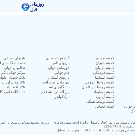
كميته آموزش
گزارش تصويري
بازیهای آسیایی
كميته داوران
بازيهاي المپيك
جام باشگاه های آ
كميته مربيان
قهرماني جهان
نظامیان جهان
كميته فرهنگي
جام جهاني
مرکز جهانی تکوان
كميته استانها
بازيهاي آسيايي
بانک شهدای تکوان
كميته روابط عمومي
قهرماني غرب آسيا
تالار مدال آوران
كميته روابط بين الملل
باشگاههاي آسيا
تالار افتخارات
كميته مسابقات
بين المللي دهه فجر
دانشگاه علمی کا
كميته آزمون
پاراتکواندو
كميته توسعه همگانی
جوانان
كميته قضایی
یک
 خيابان شهيد ميرزاپور (خيابان سهيل سابق) كوچه شهید طاهری - روبروي مجتمع مسكوني سبحان - فدر
تلفنخانه :3-22242441
شنبه : 00: 8 لغايت 16:00
پنج شنبه : تعطیل