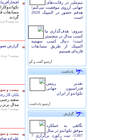
»
تیم‌ملی در رقابت‌های
افتخارآفرينا
تکواندوکار
جهانی آرزوی موفقیت می‌کنم/
هدفم حضور در المپیک 2020
گردند.
است
سه شنبه 8 خرداد 1397 - 10:24
سروی: هدف‌گذاری ما
کسب مدال در منچستر
است/ دنبال کسب سهمیه
»
المپیک از طریق مسابقات
گزارش تصویر
قاره‌ای هستیم
دوشنبه 7 خرداد 1397 - 13:29
آرشيو گفت و گو
یادداشت
تقدیر رییس
فدراسیون جهانی
»
بیست و سومی
تکواندو از ایران
پایان کار رج
سعید رجبی ن
آرشيو یادداشت
مدال برنز ر
دوشنبه 7 خرداد 1397 - 10:04
گزارش
نگاهی به عملکرد
موفق تکواندو در سال
»
بیست و سومی
1397/ ثبت رکورد برگزاری 7
علیزاده صاح