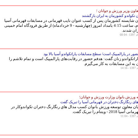
عاون وزیر ورزش و جوانان ؛
ن تکواندو كشورمان به ايران بازگشتند
ان شایسته کشورمان پس از کسب عنوان نایب قهرمانی در مسابقات قهرمانی آسیا
2018 - ویتنام، ساعت 4:15 بامداد امروز (چهارشنبه - 9 خردادماه) از طریق فرودگاه امام خمینی
ران شدند.
ور در پارالمپیک است/ سطح مسابقات پاراتکواندو آسیا بالا بود
اتکواندو زنان گفت: هدفم حضور در رقابت‌های پارالمپیک است و تمام تلاشم را
به این مسابقات به کار می‌گیرم.
 ورزش بانوان وزارت ورزش و جوانان؛
ی رنگارنگ دختران در قهرمانی آسیا را تبریک گفت
یان معاون توسعه ورزش بانوان كسب مدال هاي رنگارنگ دختران تكواندوكار در
201 - ویتنام را تبریک گفت.