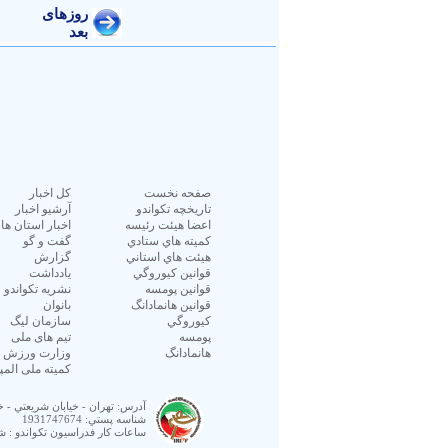
صفحه نخست
كل اخبار
تاريخچه تكواندو
آرشیو اخبار
اعضا هيئت رئيسه
اخبار استان ها
كميته هاي ستادي
گفت و گو
هيئت هاي استاني
گزارش
قوانين كيوروگي
یادداشت
قوانين پومسه
نشريه تكواندو
قوانين هانمادانگ
بانوان
كيوروگي
سازمان ليگ
پومسه
تیم های ملی
هانمادانگ
وزارت ورزش و 
کمیته ملی المپ
آدرس:
تهران - خيابان شريعتي -
شناسه پستي:
1931747674
ساعات كار فدراسيون تكواندو : شنبه الي چهار