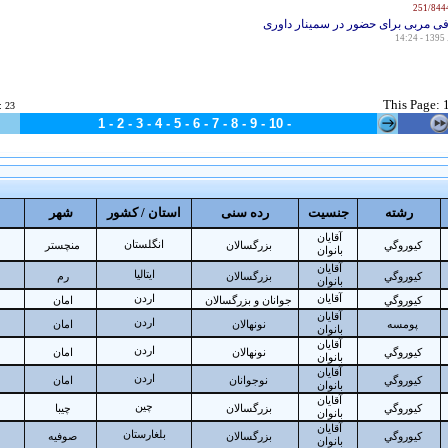
فی مربی برای حضور در سمینار داوری
This
Page: 
:
23
1 -
2
-
3
-
4
-
5
-
6
-
7
-
8
-
9
-
10
-