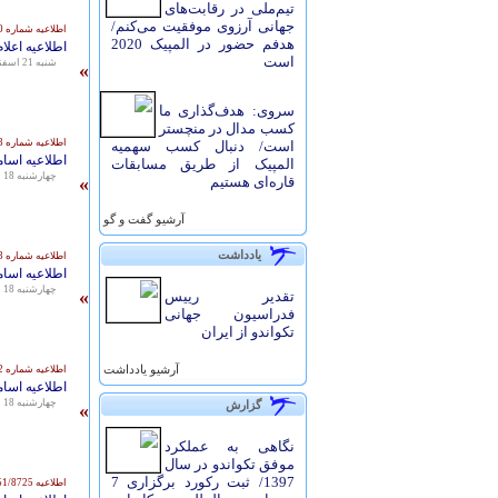
تیم‌ملی در رقابت‌های
جهانی آرزوی موفقیت می‌کنم/
اطلاعیه شماره 251/8830
هدفم حضور در المپیک 2020
اطلاعیه اعل
است
شنبه 21 اسفند 1395 - 14:45
»
سروی: هدف‌گذاری ما
کسب مدال در منچستر
اطلاعیه شماره 251/8773
است/ دنبال کسب سهمیه
اطلاعیه اسام
المپیک از طریق مسابقات
چهارشنبه 18 اسفند 1395 - 09:50
»
قاره‌ای هستیم
آرشيو گفت و گو
یادداشت
اطلاعیه شماره 251/8763
اطلاعیه اسام
چهارشنبه 18 اسفند 1395 - 09:08
»
تقدیر رییس
فدراسیون جهانی
تکواندو از ایران
آرشيو یادداشت
اطلاعیه شماره 251/8762
اطلاعیه اسام
چهارشنبه 18 اسفند 1395 - 09:06
گزارش
»
نگاهی به عملکرد
موفق تکواندو در سال
1397/ ثبت رکورد برگزاری 7
اطلاعیه 251/8725