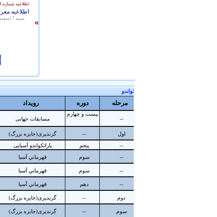
اطلاعیه شماره 251/8444
اطلاعیه معر
شنبه 7 اسفند 1395 - 14:24
»
1