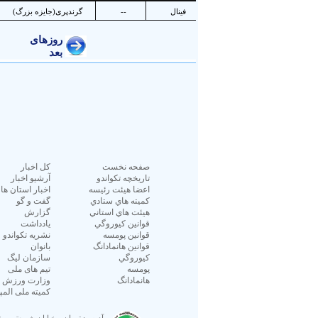
صفحه نخست
كل اخبار
تاريخچه تكواندو
آرشیو اخبار
اعضا هيئت رئيسه
اخبار استان ها
كميته هاي ستادي
گفت و گو
هيئت هاي استاني
گزارش
قوانين كيوروگي
یادداشت
قوانين پومسه
نشريه تكواندو
قوانين هانمادانگ
بانوان
كيوروگي
سازمان ليگ
پومسه
تیم های ملی
هانمادانگ
وزارت ورزش و 
کمیته ملی المپ