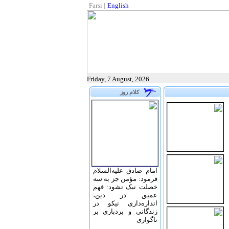
Farsi
|
English
Friday, 7 August, 2026
کلام روز
امام صادق علیه‌السلام
فرمود: مؤمن جز به سه
خصلت نیک نشود: فهم
عمیق در دین،
اندازه‌دارى نیکو در
زندگانى و بردبارى بر
ناگوارى