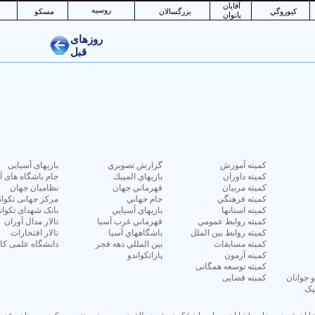
كميته آموزش
گزارش تصويري
بازیهای آسیایی
كميته داوران
بازيهاي المپيك
جام باشگاه های آ
كميته مربيان
قهرماني جهان
نظامیان جهان
كميته فرهنگي
جام جهاني
مرکز جهانی تکوان
كميته استانها
بازيهاي آسيايي
بانک شهدای تکوان
كميته روابط عمومي
قهرماني غرب آسيا
تالار مدال آوران
كميته روابط بين الملل
باشگاههاي آسيا
تالار افتخارات
كميته مسابقات
بين المللي دهه فجر
دانشگاه علمی کا
كميته آزمون
پاراتکواندو
كميته توسعه همگانی
جوانان
كميته قضایی
یک