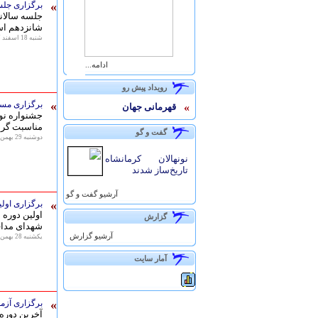
»
برگزاری جلس
جلسه سالانه
شانزدهم اسف
شنبه 18 اسفند 1397 - 14:03
...ادامه
رويداد پيش رو
»
برگزاری مساب
»
قهرمانی جهان
جشنواره نوج
مناسبت گرا
گفت و گو
دوشنبه 29 بهمن 1397 - 09:59
نونهالان کرمانشاه
تاریخ‌ساز شدند
آرشيو گفت و گو
»
برگزاری اولی
اولین دوره
گزارش
شهدای مدافع
آرشيو گزارش
يكشنبه 28 بهمن 1397 - 09:37
آمار سايت
»
برگزاری آزمون دوره ۲۴۹ ارتقاء کمربند قرمز تا