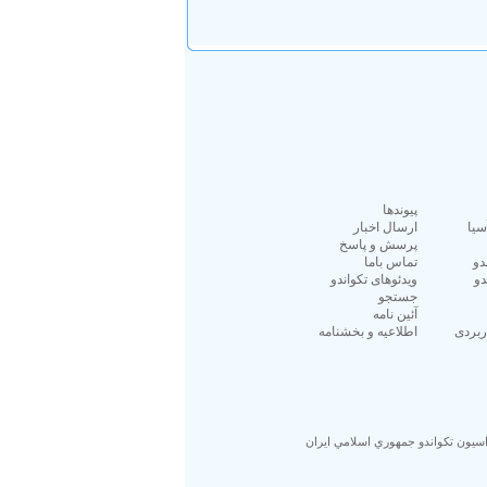
پيوندها
سیا
ارسال اخبار
پرسش و پاسخ
دو
تماس باما
دو
ویدئوهای تکواندو
جستجو
آئين نامه
ربردی
اطلاعیه و بخشنامه
اسيون تكواندو جمهوري اسلامي ايران