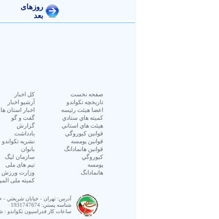
صفحه نخست
كل اخبار
تاريخچه تكواندو
آرشیو اخبار
اعضا هيئت رئيسه
اخبار استان ها
كميته هاي ستادي
گفت و گو
هيئت هاي استاني
گزارش
قوانين كيوروگي
یادداشت
قوانين پومسه
نشريه تكواندو
قوانين هانمادانگ
بانوان
كيوروگي
سازمان ليگ
پومسه
تیم های ملی
هانمادانگ
وزارت ورزش و 
کمیته ملی المپ
آدرس:
تهران - خيابان شريعتي -
شناسه پستي:
1931747674
ساعات كار فدراسيون تكواندو : شنبه الي چهار