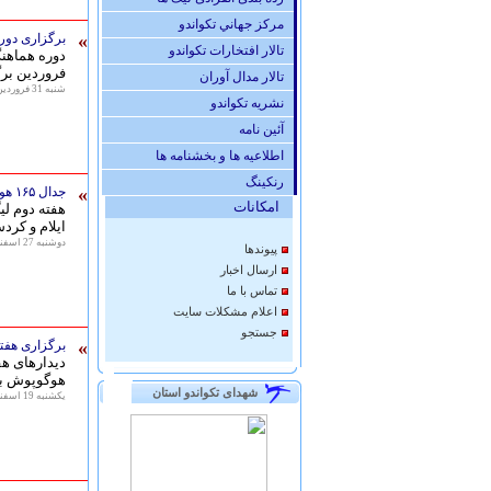
مركز جهاني تكواندو
»
برگزاری دور
تالار افتخارات تكواندو
فروردین برگ
تالار مدال آوران
شنبه 31 فروردين 1398 - 11:49
نشريه تكواندو
آئين نامه
اطلاعیه ها و بخشنامه ها
رنكينگ
»
جدال ۱۶۵ هوگو پوش پسر نونهال در هفته دوم لیگ باشگاهی استان کرمانشاه
امكانات
ایلام و کرد
دوشنبه 27 اسفند 1397 - 16:04
پيوندها
ارسال اخبار
تماس با ما
اعلام مشكلات سايت
جستجو
»
برگزاری هفت
هوگوپوش بر
شهدای تکواندو استان
يكشنبه 19 اسفند 1397 - 09:54