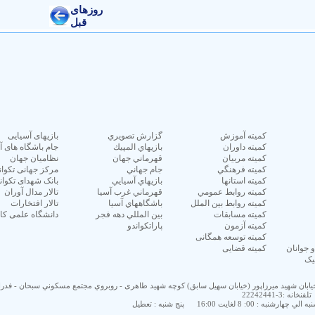
كميته آموزش
گزارش تصويري
بازیهای آسیایی
كميته داوران
بازيهاي المپيك
جام باشگاه های آ
كميته مربيان
قهرماني جهان
نظامیان جهان
كميته فرهنگي
جام جهاني
مرکز جهانی تکوان
كميته استانها
بازيهاي آسيايي
بانک شهدای تکوان
كميته روابط عمومي
قهرماني غرب آسيا
تالار مدال آوران
كميته روابط بين الملل
باشگاههاي آسيا
تالار افتخارات
كميته مسابقات
بين المللي دهه فجر
دانشگاه علمی کا
كميته آزمون
پاراتکواندو
كميته توسعه همگانی
جوانان
كميته قضایی
یک
 خيابان شهيد ميرزاپور (خيابان سهيل سابق) كوچه شهید طاهری - روبروي مجتمع مسكوني سبحان - فدر
تلفنخانه :3-22242441
شنبه : 00: 8 لغايت 16:00
پنج شنبه : تعطیل