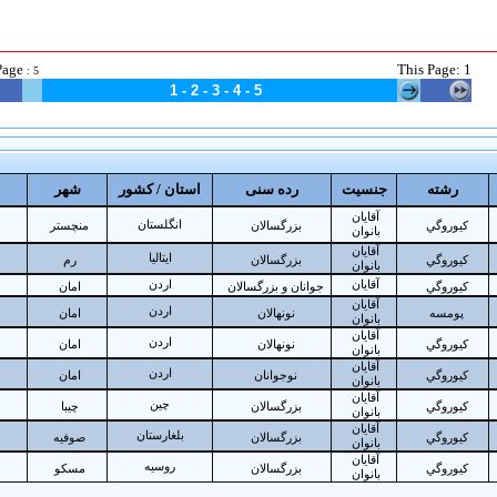
Page
This
Page: 1
:
5
1 -
2
-
3
-
4
-
5