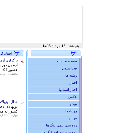
پنجشنبه 15 مرداد 1405
استان کر
»
برگزاری آزمون دوره 250 مردان 
صفحه نخست
فدراسيون
حضور 104 نفر در خانه تکواندو استان برگزار شد.
يكشنبه 15 ارديبهشت 1398 - 10:12
رشته ها
اخبار
اخبار استانها
عكس
»
جدال نونهالا
ویدئو
نونهالان دخ
رويدادها
کشور به مص
چهارشنبه 11 ارديبهشت 1398 - 07:58
قوانين
رده بندی تیمی لیگ ها
رده بندی انفرادی لیگ ها