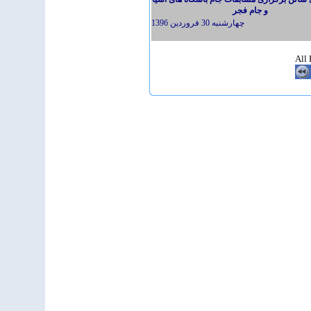
و جام فجر
چهارشنبه 30 فروردين 1396
All 