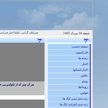
همراهان گرامی، لطفا اخبار فدراسیون تکواند
جمعه 16 مرداد 1405
صفحه نخست
فدراسيون
رشته ها
اخبار
اخبار استانها
عكس
ویدئو
هر آن چیز كه از تکواندو می خو
رويدادها
قوانين
رده بندی تیمی لیگ ها
رده بندی انفرادی لیگ ها