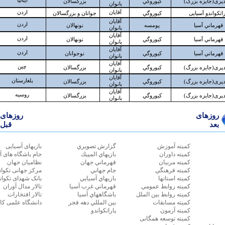
كميته آموزش
گزارش تصويري
بازیهای آسیایی
كميته داوران
بازيهاي المپيك
جام باشگاه های آ
كميته مربيان
قهرماني جهان
نظامیان جهان
كميته فرهنگي
جام جهاني
مرکز جهانی تکوان
كميته استانها
بازيهاي آسيايي
بانک شهدای تکوان
كميته روابط عمومي
قهرماني غرب آسيا
تالار مدال آوران
كميته روابط بين الملل
باشگاههاي آسيا
تالار افتخارات
كميته مسابقات
بين المللي دهه فجر
دانشگاه علمی کا
كميته آزمون
پاراتکواندو
كميته توسعه همگانی