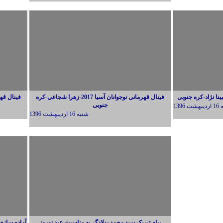
فینال قهرمانی نوجوانان آسیا 2017-زهرا شجاعی-کره
فینال قهرمانی نو
جنوبی
ت 1396
شنبه 16 ارديبهشت 1396
پیام تبریک سید محمد پولادگر به مناسبت عید نوروز
آماده سازی