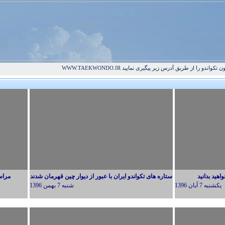
و را از طریق آدرس زیر پیگیری نمایید WWW.TAEKWONDO.IR
اهید بدانید
ستاره های تکواندو ایران با عبور از دیوار چین قهرمان شدند
مراسم
يكشنبه 7 آبان 1396
شنبه 7 بهمن 1396