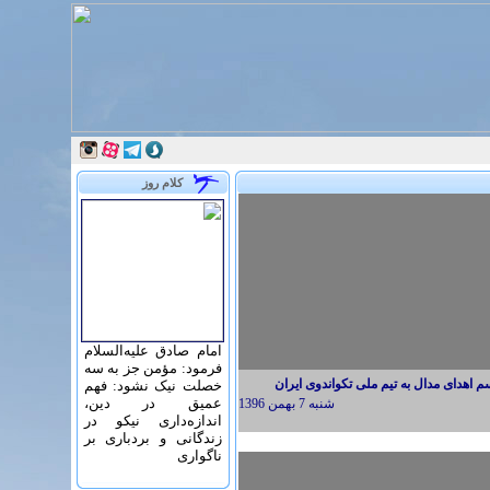
کلام روز
امام صادق علیه‌السلام
فرمود: مؤمن جز به سه
 اهدای مدال به تیم ملی تکواندوی ایران
خصلت نیک نشود: فهم
عمیق در دین،
شنبه 7 بهمن 1396
اندازه‌دارى نیکو در
زندگانى و بردبارى بر
ناگوارى