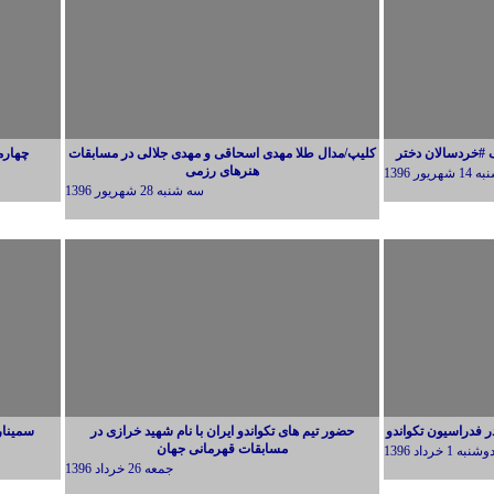
گ #خردسالان دختر
کلیپ/مدال طلا مهدی اسحاقی و مهدی جلالی در مسابقات
چهارم
هنرهای رزمی
ريور 1396
سه شنبه 28 شهريور 1396
حضور تیم های تکواندو ایران با نام شهید خرازی در
سمینار
مسابقات قهرمانی جهان
وشنبه 1 خرداد 1396
جمعه 26 خرداد 1396