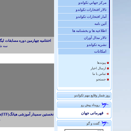
مركز جهاني تكواندو
تالار افتخارات تكواندو
آمار افتخارات تكواندو
آئين نامه
اطلاعیه ها و بخشنامه ها
تالار مدال آوران
اختتامیه چهارمین دوره مسابقات لی
نشريه تكواندو
سه شنبه 14 شه
امكانات
پيوندها
ارسال اخبار
تماس با ما
جستجو
روز شمار وقایع مهم تکواندو
رويداد پيش رو
»
قهرمانی جهان
نخستین سمینار آموزشی هیانگ(ITF)در فدراسیون تکواندو
د
گفت و گو