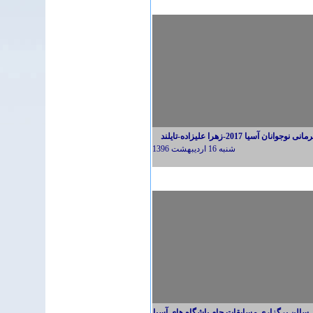
جوانان آسیا 2017-زهرا علیزاده-تایلند
شنبه 16 ارديبهشت 1396
 سالن برگزاری مسابقات جام باشگاه های آسیا