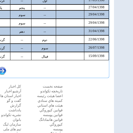
صفحه نخست
كل اخبار
تاريخچه تكواندو
آرشیو اخبار
اعضا هيئت رئيسه
اخبار استان ها
كميته هاي ستادي
گفت و گو
هيئت هاي استاني
گزارش
قوانين كيوروگي
یادداشت
قوانين پومسه
نشريه تكواندو
قوانين هانمادانگ
بانوان
كيوروگي
سازمان ليگ
پومسه
تیم های ملی