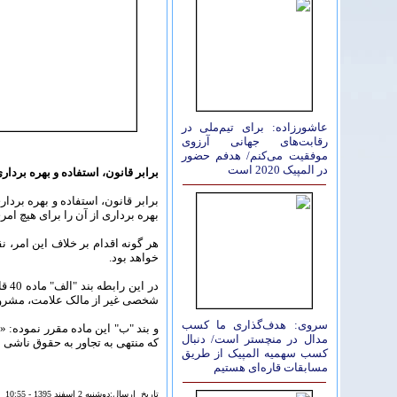
عاشورزاده: برای تیم‌ملی در
رقابت‌های جهانی آرزوی
موفقیت می‌کنم/ هدفم حضور
در المپیک 2020 است
برابر قانون، استفاده و بهره بردار
برابر قانون، استفاده و بهره بردا
بهره برداری از آن را برای هیچ ام
هر گونه اقدام بر خلاف این امر
خواهد بود.
در 
شخصی غیر از مالک علامت، مشروط
سروی: هدف‌گذاری ما کسب
و بند "ب" این ماده مقرر نموده:
مدال در منچستر است/ دنبال
که منتهی به تجاور به حقوق ناشی ا
کسب سهمیه المپیک از طریق
مسابقات قاره‌ای هستیم
تاريخ ارسال:دوشنبه 2 اسفند 1395 - 10:55