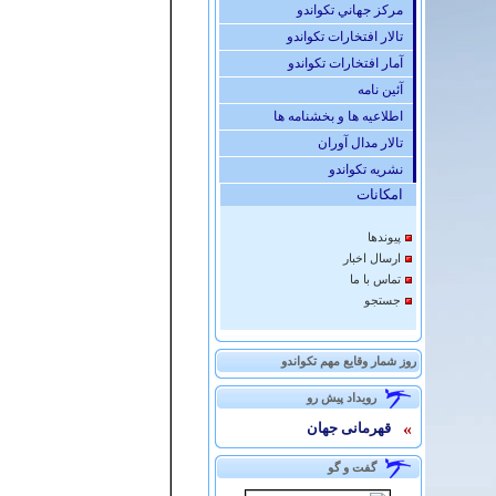
مركز جهاني تكواندو
تالار افتخارات تكواندو
آمار افتخارات تكواندو
آئين نامه
اطلاعیه ها و بخشنامه ها
تالار مدال آوران
نشريه تكواندو
امكانات
پيوندها
ارسال اخبار
تماس با ما
جستجو
روز شمار وقایع مهم تکواندو
رويداد پيش رو
»
قهرمانی جهان
گفت و گو