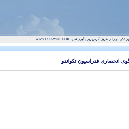
و را از طریق آدرس زیر پیگیری نمایید WWW.TAEKWONDO.IR
گوی انحصاری فدراسیون تکواندو