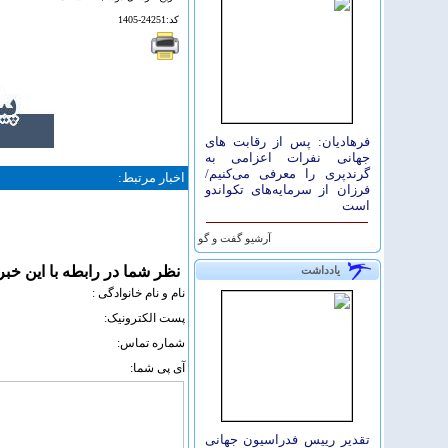
کد:24251-1405
فرهادیان: پس از رقابت های
جهانی نفرات اعزامی به
گرندپری را معرفی می‌کنیم/
اخبار مرتبط:
فرزان از سرمایه‌های تکواندو
است
آرشيو گفت و گو
نظر شما در رابطه با اين خبر
یادداشت
نام و نام خانوادگی :
پست الکترونيک:
شماره تماس:
آی پی شما:
تقدیر رییس فدراسیون جهانی