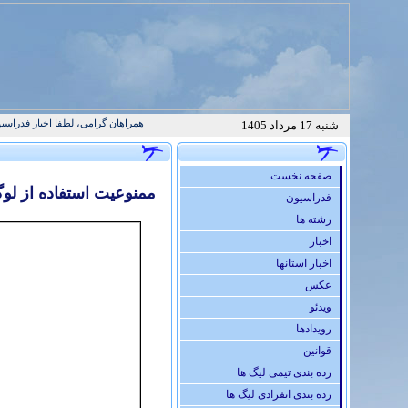
همراهان گرامی، لطفا اخبار فدراسیون تکواند
شنبه 17 مرداد 1405
صفحه نخست
ممنوعيت استفاده از لو
فدراسيون
رشته ها
اخبار
اخبار استانها
عكس
ویدئو
رويدادها
قوانين
رده بندی تیمی لیگ ها
رده بندی انفرادی لیگ ها