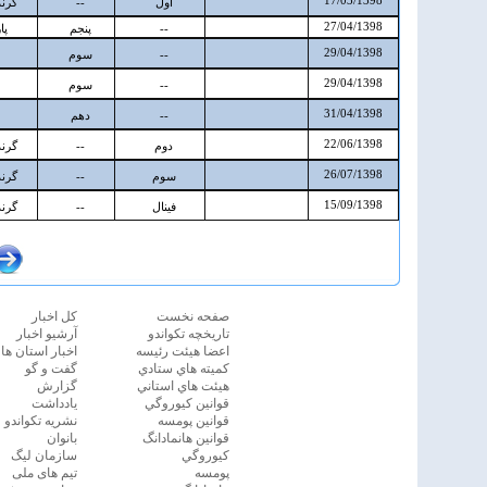
صفحه نخست
كل اخبار
تاريخچه تكواندو
آرشیو اخبار
اعضا هيئت رئيسه
اخبار استان ها
كميته هاي ستادي
گفت و گو
هيئت هاي استاني
گزارش
قوانين كيوروگي
یادداشت
قوانين پومسه
نشريه تكواندو
قوانين هانمادانگ
بانوان
كيوروگي
سازمان ليگ
پومسه
تیم های ملی