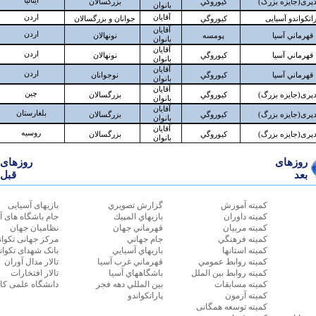
كميته آموزش
گزارش تصويري
بازیهای آسیایی
كميته داوران
بازيهاي المپيك
جام باشگاه های آ
كميته مربيان
قهرماني جهان
نظامیان جهان
كميته فرهنگي
جام جهاني
مرکز جهانی تکوان
كميته استانها
بازيهاي آسيايي
بانک شهدای تکوان
كميته روابط عمومي
قهرماني غرب آسيا
تالار مدال آوران
كميته روابط بين الملل
باشگاههاي آسيا
تالار افتخارات
كميته مسابقات
بين المللي دهه فجر
دانشگاه علمی کا
كميته آزمون
پاراتکواندو
كميته توسعه همگانی