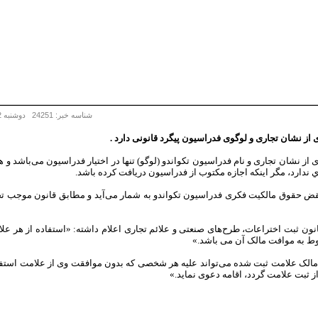
شناسه خبر: 24251 دوشنبه 2 اسفند 1395 - 10:55
ی از نشان تجاری و لوگوی فدراسیون پیگرد قانونی دارد .
ری از نشان تجاری و نام فدراسیون تکواندو (لوگو) تنها در اختیار فدراسیون می‌باشد
ري ندارد، مگر اینکه اجازه مکتوب از فدراسیون دریافت کرده باشد.
، نقض حقوق مالکیت فکری فدراسیون تکواندو به شمار می‌آید و مطابق قانون موج
این رابطه بند "الف" ماده 40 قانون ثبت اختراعات، طرح‌های صنعتی و علائم تجاری اعلام داشته: «استفا
 به موافت مالک آن می باشد.»
 «مالک علامت ثبت شده می‌تواند علیه هر شخصی که بدون موافقت وی از علامت است
ز ثبت علامت گردد، اقامه دعوی نماید.»