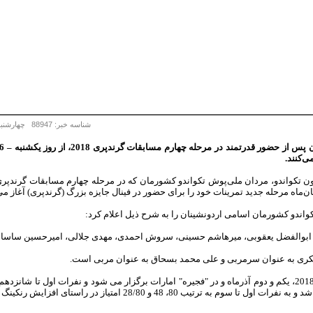
شناسه خبر: 88947 چهارشنبه 2 آبان 1397 - 08:56
ی‌کنند.
 تکواندو، مردان ملی‌پوش تکواندو کشورمان که در مرحله چهارم مسابقات گرندپر
اندو کشورمان اسامی اردونشینان را به شرح ذیل اعلام کرد:
ه، ابوالفضل یعقوبی، میرهاشم حسینی، سروش احمدی، مهدی جلالی، امیرحسین ساسان
سکری به عنوان سرمربی و علی محمد بسحاق به عنوان مربی است.
گفتنی است؛ فینال گرندپری سال 2018، یکم و دوم آذرماه و در "فجیره" امارات برگزار می شود و نفرات او