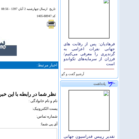
تاريخ ارسال:چهارشنبه 2 آبان 1397 - 08:56
کد:88947-1405
فرهادیان: پس از رقابت های
جهانی نفرات اعزامی به
گرندپری را معرفی می‌کنیم/
فرزان از سرمایه‌های تکواندو
است
اخبار مرتبط:
آرشيو گفت و گو
یادداشت
نظر شما در رابطه با اين خبر
نام و نام خانوادگی :
پست الکترونيک:
شماره تماس:
آی پی شما:
تقدیر رییس فدراسیون جهانی