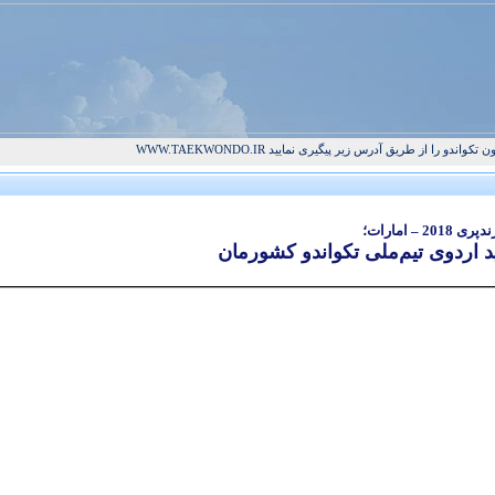
و را از طریق آدرس زیر پیگیری نمایید WWW.TAEKWONDO.IR
– امارات؛
د اردوی تیم‌ملی تکواندو کشورمان