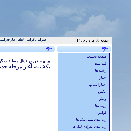
همراهان گرامی، لطفا اخبار فدراسیون تکواند
جمعه 16 مرداد 1405
صفحه نخست
برای حضور در فینال مسابقات گرندپری 2018 
فدراسيون
یکشنبه، آغاز مرحله جدی
رشته ها
اخبار
اخبار استانها
عكس
ویدئو
رويدادها
قوانين
رده بندی تیمی لیگ ها
رده بندی انفرادی لیگ ها