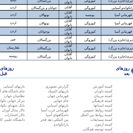
كميته آموزش
گزارش تصويري
بازیهای آسیایی
كميته داوران
بازيهاي المپيك
جام باشگاه های آ
كميته مربيان
قهرماني جهان
نظامیان جهان
كميته فرهنگي
جام جهاني
مرکز جهانی تکوان
كميته استانها
بازيهاي آسيايي
بانک شهدای تکوان
كميته روابط عمومي
قهرماني غرب آسيا
تالار مدال آوران
كميته روابط بين الملل
باشگاههاي آسيا
تالار افتخارات
كميته مسابقات
بين المللي دهه فجر
دانشگاه علمی کا
كميته آزمون
پاراتکواندو
كميته توسعه همگانی