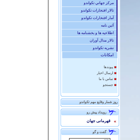
مركز جهاني تكواندو
تالار افتخارات تكواندو
آمار افتخارات تكواندو
آئين نامه
اطلاعیه ها و بخشنامه ها
تالار مدال آوران
نشريه تكواندو
امكانات
پيوندها
ارسال اخبار
تماس با ما
جستجو
روز شمار وقایع مهم تکواندو
رويداد پيش رو
»
قهرمانی جهان
گفت و گو