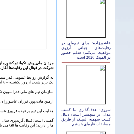
عاشورزاده: برای تیم‌ملی در
رقابت‌های جهانی آرزوی
موفقیت می‌کنم/ هدفم حضور
در المپیک 2020 است
شرکت در فینال این رقابت‌ها آغاز م
به گزارش روابط عمومی فدراسیون
یک برنز شدند از روز یکشنبه – 6 آبان‌ماه مرحله جدید تمرینات خود را برای حضور در فینال جایزه بزرگ (گرندپری) آغاز می‌کنند.
سازمان تیم های ملی فدراسیون تکو
آرمین هادی‌پور، فرزان عاشورزا
سروی: هدف‌گذاری ما کسب
هدایت این تیم برعهده فریبرز ع
مدال در منچستر است/ دنبال
کسب سهمیه المپیک از طریق
مسابقات قاره‌ای هستیم
ها را دارند؛ این رقابت ها G8 می باشد و به نفرات اول تا سوم به ترتیب 80، 48 و 28/80 امتیاز در راستای افزایش رنکینگ المپیک تعلق می گیرد.