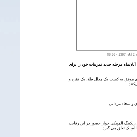
مردان ملی‌پوش تکواندو کشورمان پس از حضور قدرتمند در مرحله چهارم مسابقات گرندپری 2018، از روز یکشنبه – 6 آبان‌ماه مرحله جدید تمرینات خود را برای
ی موفق به کسب یک مدال طلا، یک نقره و
 و سجاد مردانی
ل تا شانزدهم رنکینگ المپیکی جواز حضور در این رقابت