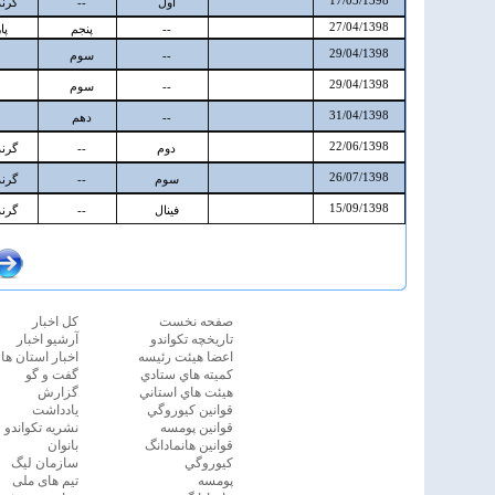
صفحه نخست
كل اخبار
تاريخچه تكواندو
آرشیو اخبار
اعضا هيئت رئيسه
اخبار استان ها
كميته هاي ستادي
گفت و گو
هيئت هاي استاني
گزارش
قوانين كيوروگي
یادداشت
قوانين پومسه
نشريه تكواندو
قوانين هانمادانگ
بانوان
كيوروگي
سازمان ليگ
پومسه
تیم های ملی